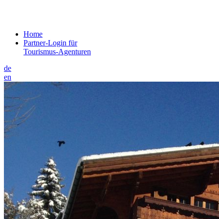
Home
Partner-Login für
Tourismus-Agenturen
de
en