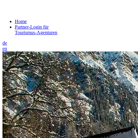
Home
Partner-Login für
Tourismus-Agenturen
de
en