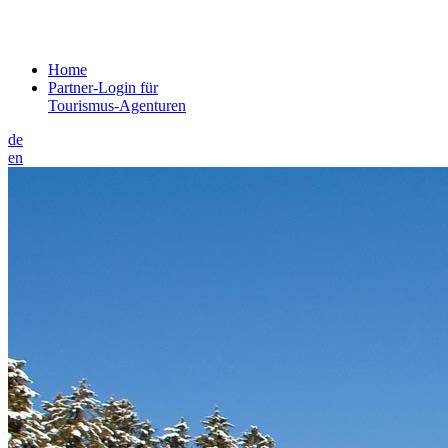
Home
Partner-Login für
Tourismus-Agenturen
de
en